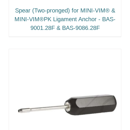
Spear (Two‐pronged) for MINI‐VIM® &
MINI‐VIM®PK Ligament Anchor ‐ BAS‐
9001.28F & BAS‐9086.28F