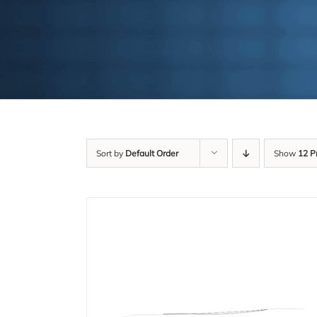
Sort by
Default Order
Show
12 P