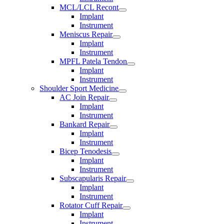
MCL/LCL Recont
Implant
Instrument
Meniscus Repair
Implant
Instrument
MPFL Patela Tendon
Implant
Instrument
Shoulder Sport Medicine
AC Join Repair
Implant
Instrument
Bankard Repair
Implant
Instrument
Bicep Tenodesis
Implant
Instrument
Subscapularis Repair
Implant
Instrument
Rotator Cuff Repair
Implant
Instrument