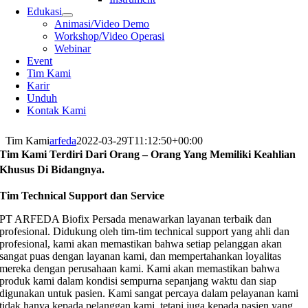
Edukasi
Animasi/Video Demo
Workshop/Video Operasi
Webinar
Event
Tim Kami
Karir
Unduh
Kontak Kami
Tim Kami
arfeda
2022-03-29T11:12:50+00:00
Tim Kami Terdiri Dari Orang – Orang Yang Memiliki Keahlian
Khusus Di Bidangnya.
Tim Technical Support dan Service
PT ARFEDA Biofix Persada menawarkan layanan terbaik dan
profesional. Didukung oleh tim-tim technical support yang ahli dan
profesional, kami akan memastikan bahwa setiap pelanggan akan
sangat puas dengan layanan kami, dan mempertahankan loyalitas
mereka dengan perusahaan kami. Kami akan memastikan bahwa
produk kami dalam kondisi sempurna sepanjang waktu dan siap
digunakan untuk pasien. Kami sangat percaya dalam pelayanan kami
tidak hanya kepada pelanggan kami, tetapi juga kepada pasien yang