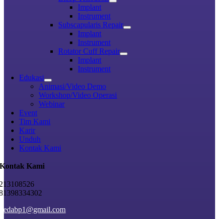
Implant
Instrument
Subscapularis Repair
Implant
Instrument
Rotator Cuff Repair
Implant
Instrument
Edukasi
Animasi/Video Demo
Workshop/Video Operasi
Webinar
Event
Tim Kami
Karir
Unduh
Kontak Kami
Kontak Kami
213108526
81398334302
rfedabp1@gmail.com