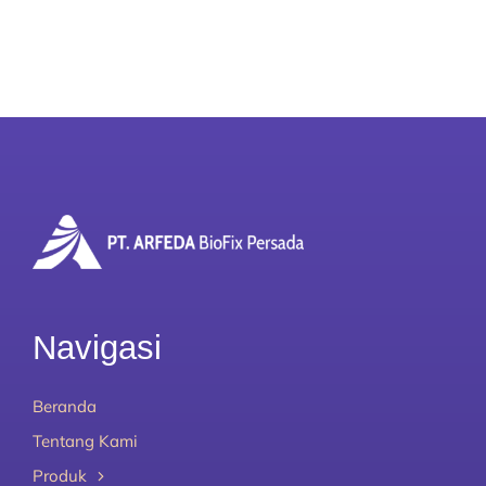
Tim Kami
Karir
Unduh
Kontak Kami
Navigasi
Beranda
Tentang Kami
Produk